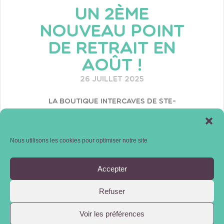
UN 2ÈME
NOUVEAU POINT
DE RETRAIT EN
AOÛT !
26 juillet 2025
La boutique Intercaves de Ste-
Clotilde situé sur le Boulevard Sud
accueillera nos commandes dès la
semaine prochaine !
Nous utilisons les cookies pour optimiser notre site
Accepter
Refuser
Happyculteurs
2026
- Tous droits
réservés -
-
MENTIONS LÉGALES
Voir les préférences