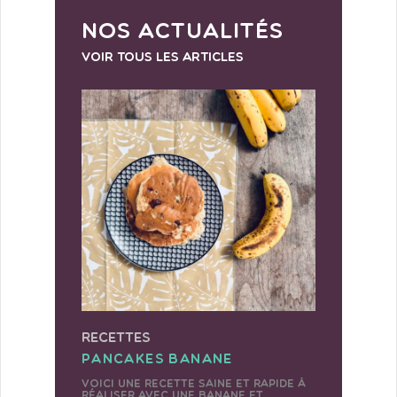
NOS ACTUALITÉS
Voir tous les articles
recettes
rece
PANCAKES BANANE
TART
CHA
Voici une recette saine et rapide à
réaliser avec une banane et