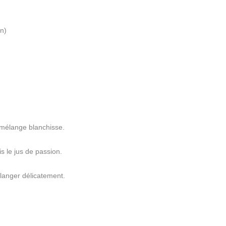
on)
e mélange blanchisse.
is le jus de passion.
Mélanger délicatement.