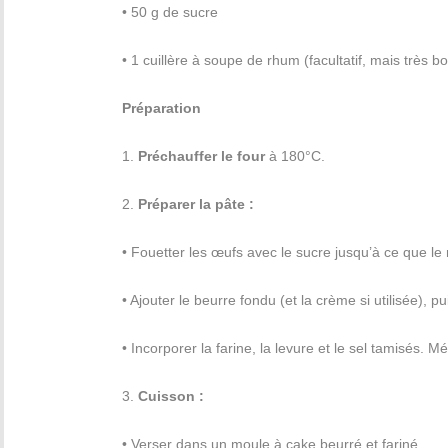
• 50 g de sucre
• 1 cuillère à soupe de rhum (facultatif, mais très b
Préparation
1.
Préchauffer le four
à 180°C.
2.
Préparer la pâte :
• Fouetter les œufs avec le sucre jusqu’à ce que l
• Ajouter le beurre fondu (et la crème si utilisée), pu
• Incorporer la farine, la levure et le sel tamisés. 
3.
Cuisson :
• Verser dans un moule à cake beurré et fariné.